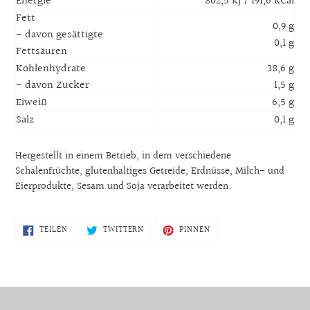
Energie
802,5 kJ / 191,6 kCal
Fett
0,9 g
- davon gesättigte
0,1 g
Fettsäuren
Kohlenhydrate
38,6 g
- davon Zucker
1,5 g
Eiweiß
6,5 g
Salz
0,1 g
Hergestellt in einem Betrieb, in dem verschiedene
Schalenfrüchte, glutenhaltiges Getreide, Erdnüsse, Milch- und
Eierprodukte, Sesam und Soja verarbeitet werden.
AUF
AUF
AUF
TEILEN
TWITTERN
PINNEN
FACEBOOK
TWITTER
PINTEREST
TEILEN
TWITTERN
PINNEN