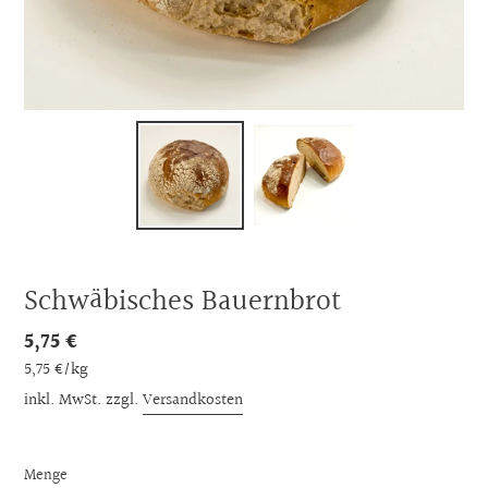
Schwäbisches Bauernbrot
Normaler
5,75 €
pro
Preis
Einzelpreis
5,75 €
/
kg
inkl. MwSt. zzgl.
Versandkosten
Menge